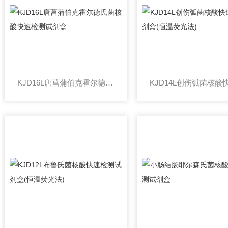
KJD16L唐菖蒲伯克霍尔德氏菌核酸快速检测试剂盒