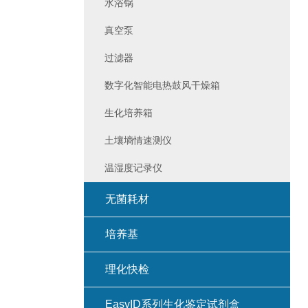
水浴锅
真空泵
过滤器
数字化智能电热鼓风干燥箱
生化培养箱
土壤墒情速测仪
温湿度记录仪
无菌耗材
培养基
理化快检
EasyID系列生化鉴定试剂盒