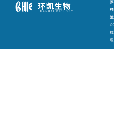
推
样
验
©
技
理