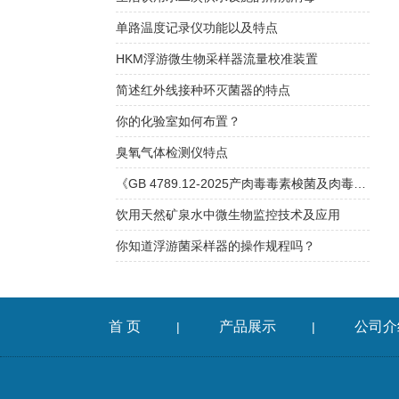
单路温度记录仪功能以及特点
HKM浮游微生物采样器流量校准装置
简述红外线接种环灭菌器的特点
你的化验室如何布置？
臭氧气体检测仪特点
《GB 4789.12-2025产肉毒毒素梭菌及肉毒毒素检验》解读
饮用天然矿泉水中微生物监控技术及应用
你知道浮游菌采样器的操作规程吗？
首 页
产品展示
公司介
|
|