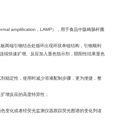
rmal amplification，LAMP），用于食品中阪崎肠杆菌
使模板两端引物结合处循环出现环状单链结构，引物顺利
行连续快速扩增。反应加入显色指示剂，阴阳性结果显色
试剂稳定性，使用时减少溶液配制步骤，更为便捷，整
证扩增反应的高度特异性；
颜色变化或者经荧光监测仪器跟踪荧光图谱的变化判读