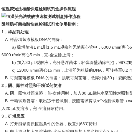
恒温荧光法核酸快速检测试剂盒
操作流程
阪崎肠杆菌核酸快速检测试剂盒使用指南：
1，样品前处理
A. 样品增菌液模板DNA的制备：
a) 吸增菌液1 mL到1.5 mL规格的无菌离心管中，6000 r/min离心
6000 r/min离心5 min，完-全去除上清；
b) 加入30 μL裂解液，充分悬浮菌体，轻弹管壁消除气泡，99℃加热1
c) 12000 r/min离心15 min，上清即为粗提的DNA，可转移至0
B. 可疑菌落模板 DNA 的制备：挑取可疑菌落，悬浮到含30 μL裂解
2，阴、阳性对照和干粉试剂复溶
A. 阴、阳性对照复溶：首-次使用时，加入80 μL超纯水至阳性对照
B. 干粉试剂复溶：取出冻干粉试剂，按照需求剪取n个检测试剂管（n
入20 μL复溶液，完-全溶解后待用。
3，扩增反应
A. 打开能够提供恒温条件的仪器，设置到63℃待用；
B. 向上述已加入复溶液的n个反应管中各加入显色指示剂2.5 μL；