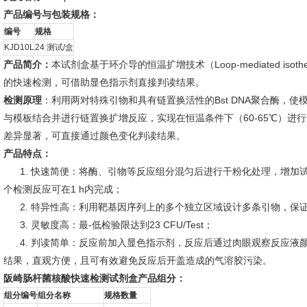
产品编号与包装规格：
编号
规格
KJD10L
24 测试/盒
产品简介：
本试剂盒基于环介导的恒温扩增技术（Loop-mediated isothe
的快速检测，可借助显色指示剂直接判读结果。
检测原理
：利用两对特殊引物和具有链置换活性的Bst DNA聚合酶，
与模板结合并进行链置换扩增反应，实现在恒温条件下（60-65℃）进
差异显著，可直接通过颜色变化判读结果。
产品特点：
1. 快速简便：将酶、引物等反应组分混匀后进行干粉化处理，增加
个检测反应可在1 h内完成；
2. 特异性高：利用靶基因序列上的多个独立区域设计多条引物，保
3. 灵敏度高：最-低检验限达到23 CFU/Test；
4. 判读简单：反应前加入显色指示剂，反应后通过肉眼观察反应液
结果，直观方便，且可有效避免反应后开盖造成的气溶胶污染。
阪崎肠杆菌核酸快速检测试剂盒产品组分：
组分编号
组分名称
规格数量