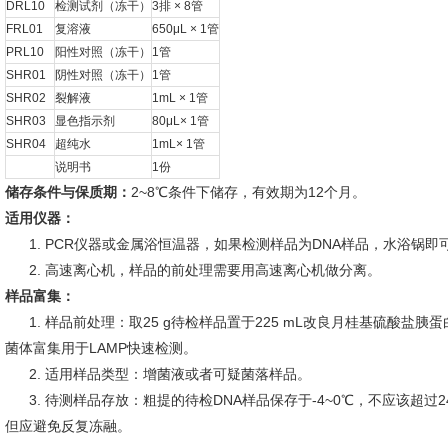
DRL10
检测试剂（冻干）
3排 × 8管
FRL01
复溶液
650μL × 1管
PRL10
阳性对照（冻干）
1管
SHR01
阴性对照（冻干）
1管
SHR02
裂解液
1mL × 1管
SHR03
显色指示剂
80μL× 1管
SHR04
超纯水
1mL× 1管
说明书
1份
储存条件与保质期：
2~8℃条件下储存，有效期为12个月。
适用仪器：
1. PCR仪器或金属浴恒温器，如果检测样品为DNA样品，水浴锅即
2. 高速离心机，样品的前处理需要用高速离心机做分离。
样品富集：
1. 样品前处理：取25 g待检样品置于225 mL改良月桂基硫酸盐胰蛋白
菌体富集用于LAMP快速检测。
2. 适用样品类型：增菌液或者可疑菌落样品。
3. 待测样品存放：粗提的待检DNA样品保存于-4~0℃，不应该超过2
但应避免反复冻融。