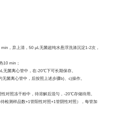
5 min，弃上清，50 μL无菌超纯水悬浮洗涤沉淀1-2次，
0 min；
.2 mL无菌离心管中，在-20℃下可长期保存。
液的无菌离心管中，后按照上述步骤b)、c)操作。
和阴性对照冻干粉中，待溶解后混匀，-20℃存储待用。
=待检测样品数+1管阳性对照+1管阴性对照），每管加