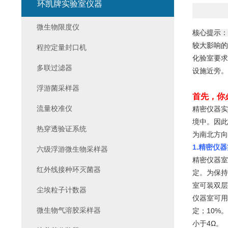
环凯牌实验室仪器
微生物限度仪
核心提示：
较大影响的
程控定量封口机
化验室要求
多联过滤器
设施近旁。
浮游菌采样器
首先，你
流量校准仪
精密仪器实
境中。因此
热穿透验证系统
为南北方向
1.
精密仪器
六级浮游微生物采样器
精密仪器室
红外线接种环灭菌器
定。为保持
室可装双层
尘埃粒子计数器
仪器室可用
微生物气溶胶采样器
定；10%
小于4Ω。