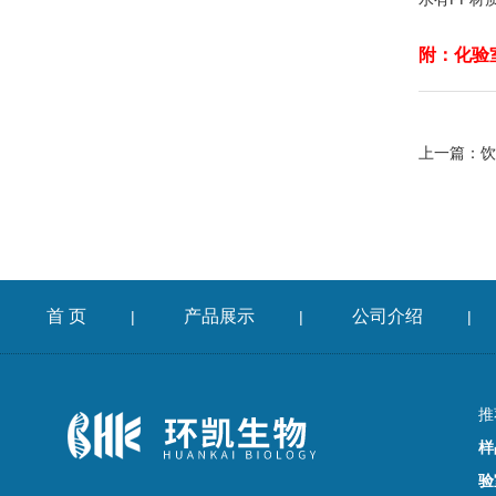
附：化验
上一篇：
饮
首 页
产品展示
公司介绍
|
|
|
推
样
验