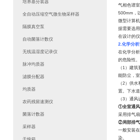
培养基分装器
气相色谱室
500mm
全自动压缩空气微生物采样器
微型计算机
隔膜真空泵
据需要选用
在设计的仪
自动菌落计数仪
2.
化学分析
无线温湿度记录仪
在化学分析
的危险性。
脉冲均质器
（1）建筑
能防尘，室
滤膜分配器
（2）供水
均质器
置。下水道
（3）通风
农药残留速测仪
①全室通风
菌落计数器
采用排气扇
②局部排气
采样器
一般安装在
染。
干燥箱