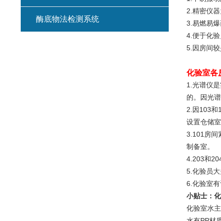
2.精密仪
酶底物法检测系统
3.易燃易
4.便于化
5.因房间
化验室各
1.光谱仪
的。因光谱
2.因10
设置仓储室
3.101
制备室。
4.203
5.化验员
6.化验室
小贴士：化
化验室水主
水有PP材