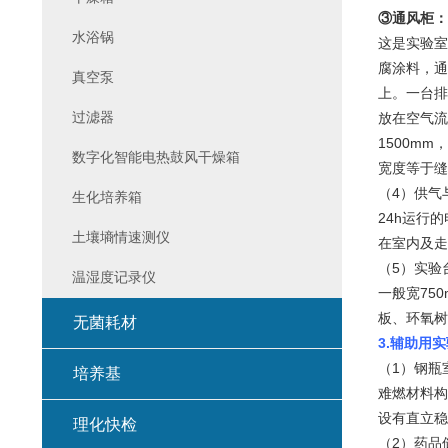
③通风柜：
水浴锅
这是实验室
腐涂料，通
真空泵
上。一台排
过滤器
放在空气流
1500mm
数字化智能电热鼓风干燥箱
宽度等于缝
（4）供气
生化培养箱
24h运行
土壤墒情速测仪
在室内及走
（5）实验
温湿度记录仪
一般宽75
板、环氧树
无菌耗材
3.
辅助用实
（1）钢瓶
培养基
难燃材料构
设有直立稳
理化快检
（2）药品