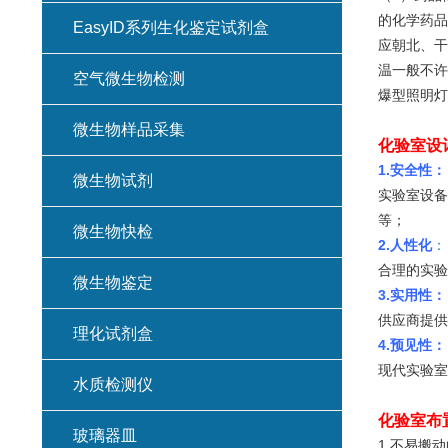
的化学药品
EasyID系列生化鉴定试剂盒
应朝北、干
温一般不许
空气微生物检测
爆型照明灯
微生物样品采集
化验室设
1.
安全性：
微生物试剂
实验室设备
等；
微生物快检
2.
人性化
：
合理的实
微生物鉴定
3.
实用性：
供应商提
理化试剂盒
4.
预见性：
现代实验室
水质检测仪
化验室布
玻璃器皿
1.不易搬