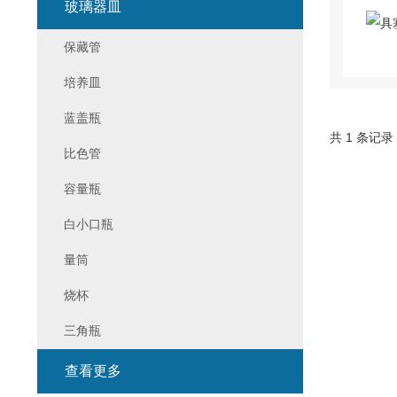
玻璃器皿
保藏管
培养皿
蓝盖瓶
共 1 条记录
比色管
容量瓶
白小口瓶
量筒
烧杯
三角瓶
查看更多