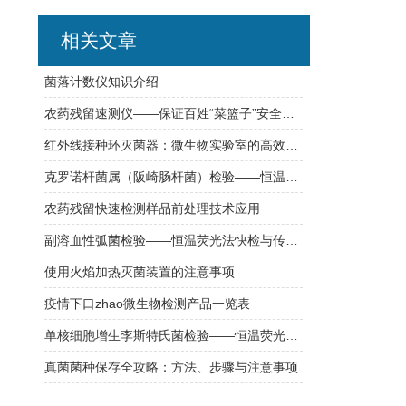
相关文章
菌落计数仪知识介绍
农药残留速测仪——保证百姓“菜篮子”安全的检测仪
红外线接种环灭菌器：微生物实验室的高效消毒仪器
克罗诺杆菌属（阪崎肠杆菌）检验——恒温荧光法快检与传统培养方法对比
农药残留快速检测样品前处理技术应用
副溶血性弧菌检验——恒温荧光法快检与传统培养方法对比
使用火焰加热灭菌装置的注意事项
疫情下口zhao微生物检测产品一览表
单核细胞增生李斯特氏菌检验——恒温荧光法快检与传统培养方法对比
真菌菌种保存全攻略：方法、步骤与注意事项