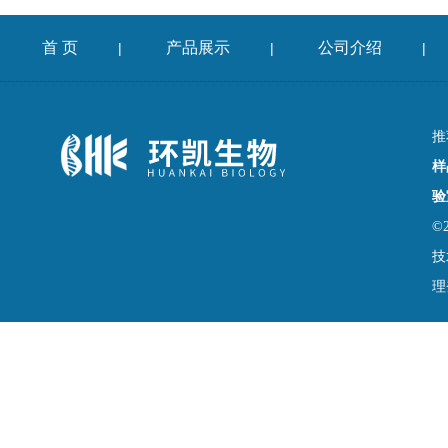
首 页
产品展示
公司介绍
|
|
|
推
样
验
©
技
理