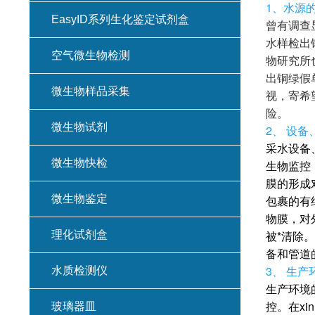
1、水源
EasyID系列生化鉴定试剂盒
曾有调查
水样检出
空气微生物检测
物研究所
出铜绿假
微生物样品采集
视，寄希
险。
微生物试剂
2、 设
采水设备
微生物快检
生物监控
膜的形成
微生物鉴定
包裹的有
物膜，对
被*清除
理化试剂盒
备和管道
3、 生
水质检测仪
生产环境
控。在xi
玻璃器皿