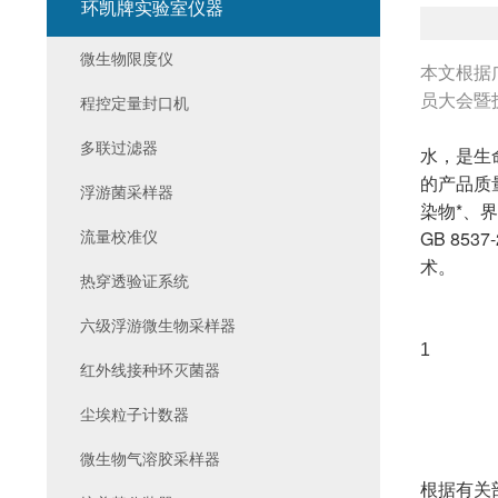
环凯牌实验室仪器
微生物限度仪
本文根据
员大会暨
程控定量封口机
多联过滤器
水，是生
的产品质
浮游菌采样器
染物*、
GB 85
流量校准仪
术。
热穿透验证系统
六级浮游微生物采样器
1
红外线接种环灭菌器
尘埃粒子计数器
微生物气溶胶采样器
根据有关