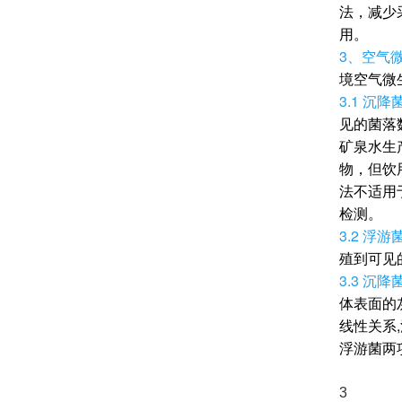
法，减少
用。
3、空气
境空气微
3.1 沉降
见的菌落数
矿泉水生产
物，但饮
法不适用于
检测。
3.2 浮游
殖到可见的
3.3 沉
体表面的
线性关系
浮游菌两
3