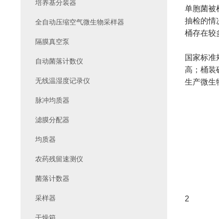
培养基分装器
单胞菌被检
抽检的情
全自动压缩空气微生物采样器
桶存在较
隔膜真空泵
国家标准
自动菌落计数仪
高；桶装
生产微生
无线温湿度记录仪
脉冲均质器
滤膜分配器
均质器
农药残留速测仪
菌落计数器
采样器
2
干燥箱