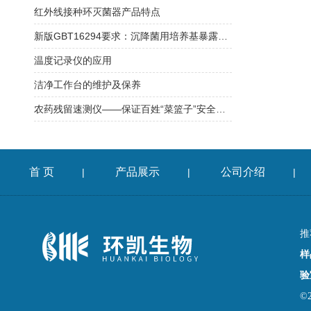
红外线接种环灭菌器产品特点
新版GBT16294要求：沉降菌用培养基暴露时间确认方案
温度记录仪的应用
洁净工作台的维护及保养
农药残留速测仪——保证百姓“菜篮子”安全的检测仪
首 页
产品展示
公司介绍
|
|
|
推
样
验
©