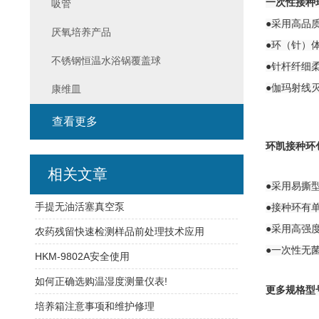
一次性接种
吸管
●采用高品
厌氧培养产品
●环（针）
不锈钢恒温水浴锅覆盖球
●针杆纤细
●伽玛射线
康维皿
查看更多
环凯接种环
相关文章
●采用易撕
手提无油活塞真空泵
●接种环有
●采用高强
农药残留快速检测样品前处理技术应用
●一次性无菌定
HKM-9802A安全使用
如何正确选购温湿度测量仪表!
更多规格型
培养箱注意事项和维护修理