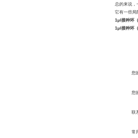
总的来说，
它有一些局
1μl接种环
1μl接种环
您
您
联
常