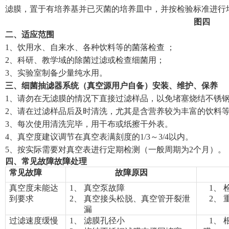
滤膜
，置于有培养基并已灭菌的培养皿中，并按检验标准进行
图四
二
、
适应范围
1
、
饮
用
水
、自来水、各种
饮料等的菌落检查
；
2
、
科研、教学域的除菌过滤或检查细菌用
；
3
、实验室制备少量纯水用。
三
、
细菌抽滤器系统
（真空源用户自备）安装、维护、保养
1
、请勿在无滤膜的情况下直接过滤样品，以免堵塞
烧结不锈
2
、请在过滤样品后及时清洗，尤其是含营养较为丰富的饮料
3
、每次使用清洗完毕，用干布或纸擦干外表。
4
、真空度建议调节在真空表满刻度的
1/3
～
3/4
以内。
5
、按实际需要对真空表进行定期检测（一般周期为
2
个月）。
四
、常见故障故障处理
常见故障
故障原因
真空度未能达
1、
真空泵故障
1、
到要求
2、
真空接头松脱、真空管开裂泄
2、
漏
过滤速度缓慢
1、
滤膜孔径小
1、