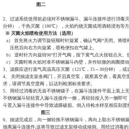
图二
2
、
过滤系统
使用前必须对
不锈钢漏斗、漏斗连接件
进行消毒
分钟
）
，干热灭菌
（180℃）
，火焰灼烧灭菌或用酒精浸泡
等
※
灭菌火焰喷枪使用方法（选用）
a）
首先将火力调节旋钮顺时针旋紧，确认气阀*关闭。将喷
压然后向右方向旋紧，喷枪便扣在气罐上。
b）
逆时针方向旋转
90
°打开气阀，按下黄气点火按钮点火。
c）
灭菌时将火焰对准不锈钢漏斗内壁，并作轻微的画圈摆
3
、
滤膜应
进行蒸气高温高压灭菌
（121℃
，
15
～
30
分钟
）
，或
4
、
关闭抽滤支架各阀门，开启真空泵，观察真空表，看真空
求，请调节真空度阀，以达到检测标准要求。
5
、用经过消毒的无齿不锈钢镊子，在漏斗连接件
平面上装上
不锈钢
漏斗轻轻置入漏斗连接件一侧，再轻轻按入另一侧即可
斗置入漏斗连接件中导致滤膜破损。
倒入
待检
水样至相应刻
度
图三
6
、抽滤完成后，向一侧轻推不锈钢漏斗，再向上取出不锈钢
抽离漏斗连接件
,
这将导致过滤支架移动或倾倒。用经过消毒的