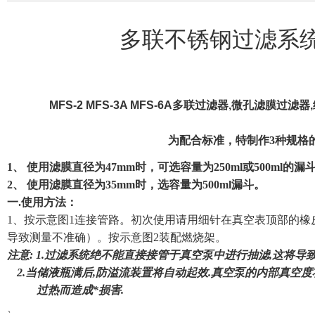
多联不锈钢过滤系
MFS-2 MFS-3A MFS-6A多联过滤器,微孔滤膜
为配合标准，特制作
3
种规格
1、
使用滤膜直径为
47mm
时，可选容量为
250ml
或
500ml
的漏
2、
使用滤膜直径为
35mm
时，选容量为
500ml
漏斗。
一
.
使用方法：
1
、按示意图
1
连接管路。初次使用请用细针在真空表顶部的橡
导致测量不准确）
。按示意图
2
装配燃烧架。
注意
: 1.
过滤系统绝不能直接接管于真空泵中进行抽滤
,
这将导致
2.
当储液瓶满后
,
防溢流装置将自动起效
.
真空泵的内部真空度
过热而造成*损害
.
、