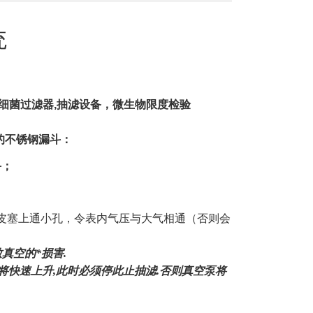
统
过滤器,细菌过滤器,抽滤设备，微生物限度检验
的不锈钢漏斗：
斗；
皮塞上通小孔，令表内气压与大气相通
（否则会
真空的*损害
.
将快速上升
,
此时必须停此止抽滤
.
否则真空泵将