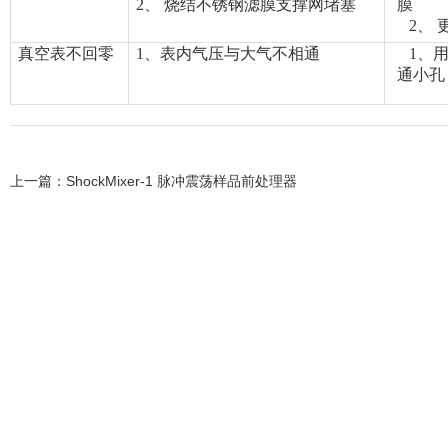
2、
烧结不锈钢滤膜支撑网
堵塞
膜
2、
真空表不回零
1
、表内气压与大气不相通
1
、
通小孔
上一篇：
ShockMixer-1 脉冲震荡样品前处理器