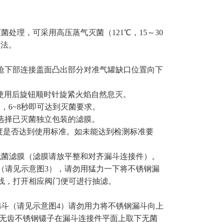
灭菌
处理，
可
采用
高压
蒸气
灭菌
（121℃
，
15
～
30
方法。
枪下部连接盖面凸出部分对准气罐缺口位置向下
使用后旋钮顺时针旋紧火焰自然息灭。
动，
6~8
秒即可达到灭菌要求。
选择已灭菌独立包装的滤膜
。
度是否达到使用标准。如未能达到检测标准要
无菌
滤膜
（滤膜请放平整和对齐漏斗连接件）。
（请见示意图
3
），请勿用猛力一下将不锈钢漏
线，
打开相应阀门
便可进行抽滤。
漏斗（请见示意图
4
）请勿用力将不锈钢漏斗向上
无齿不锈钢镊子在漏斗连接件
平面上
取下无菌