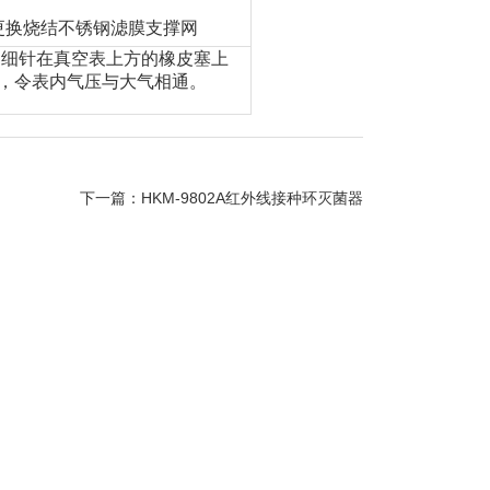
更换
烧结不锈钢滤膜支撑网
用细针在真空表上方的橡皮塞上
，令表内气压与大气相通。
下一篇：
HKM-9802A红外线接种环灭菌器