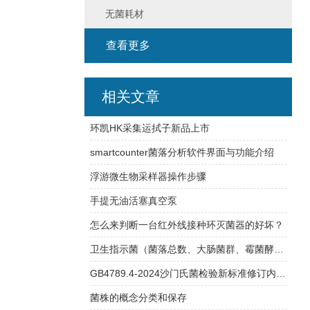
无菌耗材
查看更多
相关文章
环凯HK采集运拭子新品上市
smartcounter菌落分析软件界面与功能介绍
浮游微生物采样器操作步骤
手提无油活塞真空泵
怎么来判断一台红外线接种环灭菌器的好坏？
卫生指示菌（菌落总数、大肠菌群、霉菌酵母总数）快检方案
GB4789.4-2024沙门氏菌检验新标准修订内容详解
菌株的概念分类和保存