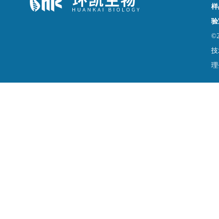
样
验
©
技
理