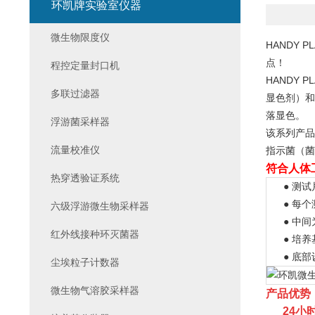
环凯牌实验室仪器
微生物限度仪
HANDY
点！
程控定量封口机
HANDY 
多联过滤器
显色剂）和
落
显色
。
浮游菌采样器
该系列产品
流量校准仪
指示菌（菌
符合人体
热穿透验证系统
● 测试
● 每个
六级浮游微生物采样器
● 中间
红外线接种环灭菌器
● 培养
● 底部
尘埃粒子计数器
微生物气溶胶采样器
产品优势
24小时