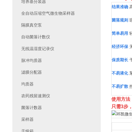
培养基分装器
结果准确
全自动压缩空气微生物采样器
菌落规则
隔膜真空泵
简单易⽤
自动菌落计数仪
经济环保
无线温湿度记录仪
保质期⻓
脉冲均质器
滤膜分配器
不易液化
均质器
不易扩散
农药残留速测仪
使用方法
只需3步
菌落计数器
采样器
干燥箱