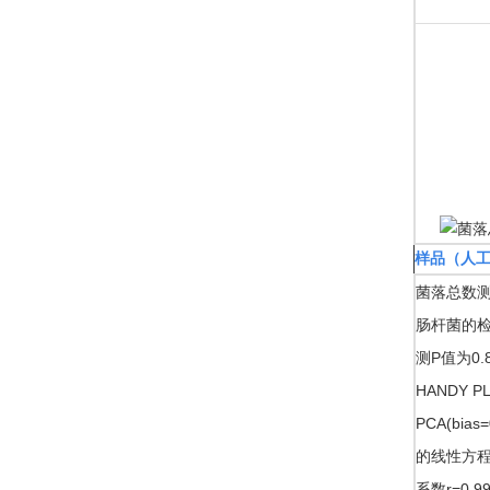
样品（⼈
菌落总数
肠杆菌的检
测P值为0.
HANDY 
PCA(bia
的线性⽅程：Y
系数r=0.9