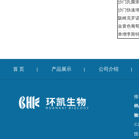
沙门氏菌
沙门快速
阪崎克罗
金黄色葡
单增李斯
首 页
产品展示
公司介绍
|
|
|
推
样
验
©
技