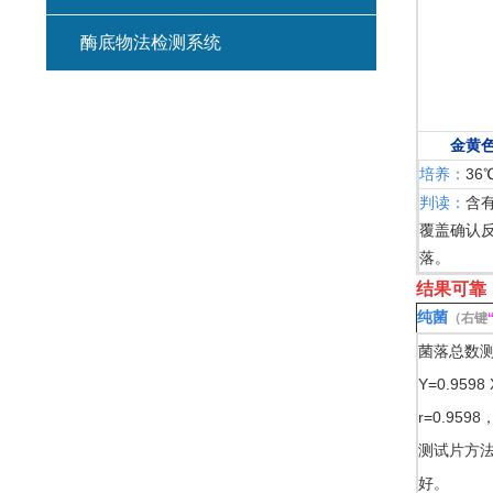
酶底物法检测系统
⾦⻩⾊
培养：
36
判读：
含
覆盖确认反
落。
结果可靠
纯菌
（右键
菌落总数
Y=0.9598
r=0.959
测试
片
⽅法
好。