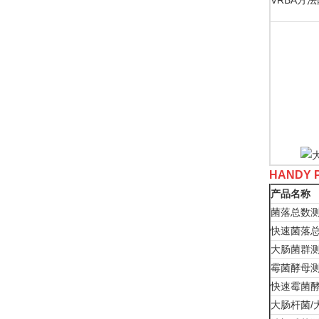
VRBA⽅
HANDY
产品名称
菌落总数
快速菌落
⼤肠菌群
霉菌酵母
快速霉菌
⼤肠杆菌/