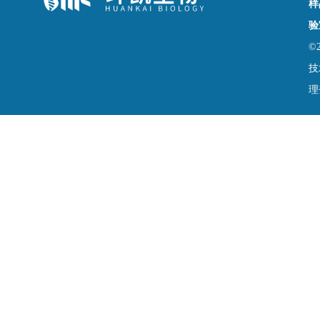
样
验
©
技
理