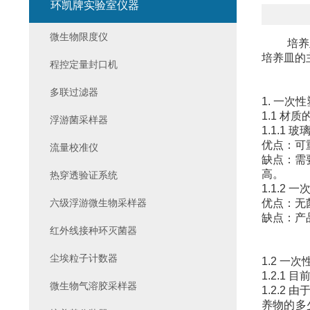
环凯牌实验室仪器
微生物限度仪
培养
培养皿的
程控定量封口机
多联过滤器
1. 一次
1.1 材
浮游菌采样器
1.1.1 
优点：可
流量校准仪
缺点：需
高。
热穿透验证系统
1.1.2
六级浮游微生物采样器
优点：无
缺点：产
红外线接种环灭菌器
尘埃粒子计数器
1.2 一
1.2.1
微生物气溶胶采样器
1.2.
养物的多