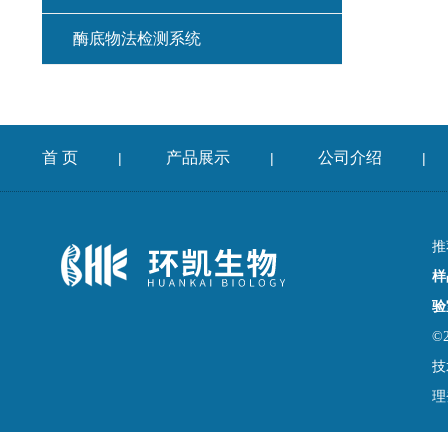
酶底物法检测系统
首 页
产品展示
公司介绍
|
|
|
推
样
验
©
技
理