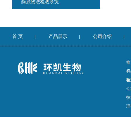
酶底物法检测系统
首 页
产品展示
公司介绍
|
|
|
推
样
验
©
技
理