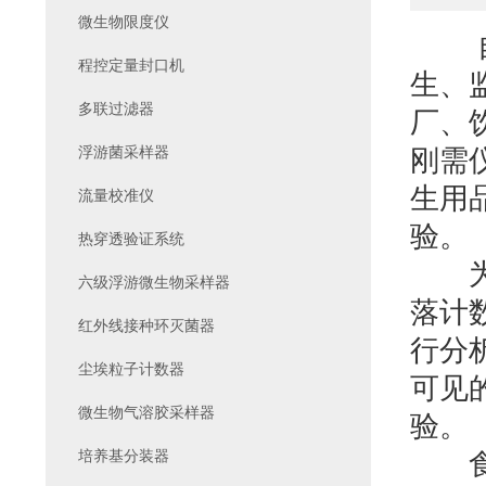
微生物限度仪
自动
程控定量封口机
生、
多联过滤器
厂、
浮游菌采样器
刚需
生用
流量校准仪
验。
热穿透验证系统
为了
六级浮游微生物采样器
落计
红外线接种环灭菌器
行分
尘埃粒子计数器
可见
微生物气溶胶采样器
验。
培养基分装器
食品