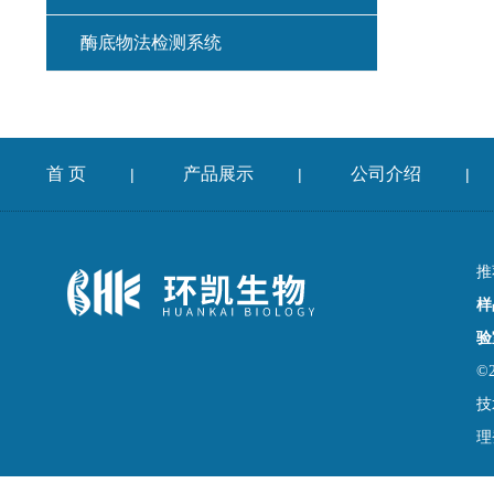
酶底物法检测系统
首 页
产品展示
公司介绍
|
|
|
推
样
验
©
技
理