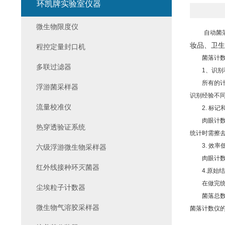
环凯牌实验室仪器
微生物限度仪
自动菌落
妆品、卫生
程控定量封口机
菌落计数仪
多联过滤器
1、识别
所有的计数
浮游菌采样器
识别经验不同
流量校准仪
2. 标记
肉眼计数和
热穿透验证系统
统计时需擦
3. 效率
六级浮游微生物采样器
肉眼计数和
红外线接种环灭菌器
4.原始结
在做完统计
尘埃粒子计数器
菌落总数作
微生物气溶胶采样器
菌落计数仪