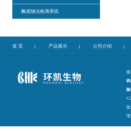
酶底物法检测系统
首 页
产品展示
公司介绍
|
|
|
推
样
验
©
技
理