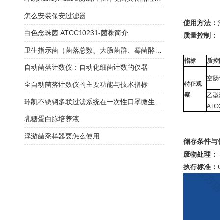
怎么安装保安过滤器
使用方法：
白色念珠菌 ATCC10231-菌株简介
质量控制：
卫生指示菌（菌落总数、大肠菌群、霉菌酵母总数）快检方案
指标
质控
自动菌落计数仪：自动化细菌计数的仪器
空肠
全自动菌落计数仪的主要功能与技术指标
特征观
察
乙型
环凯不锈钢多联过滤系统在一次性口罩微生物限度检查中的应用
ATC
乳糖蛋白胨培养液
浮游菌采样器要怎么使用
储存条件与
废物处理：
执行标准：