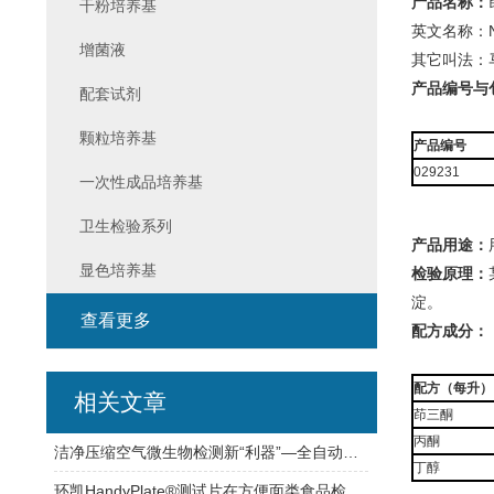
产品名称：
干粉培养基
英文名称：Nih
增菌液
其它叫法：
产品编号与
配套试剂
颗粒培养基
产品编号
029231
一次性成品培养基
卫生检验系列
产品用途：
显色培养基
检验原理：
淀。
查看更多
配方成分：
配方（每升）
相关文章
茚三酮
丙酮
洁净压缩空气微生物检测新“利器”—全自动压缩空气微生物采样器
丁醇
环凯HandyPlate®测试片在方便面类食品检测中的应用