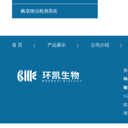
酶底物法检测系统
首 页
产品展示
公司介绍
|
|
|
推
样
验
©
技
理