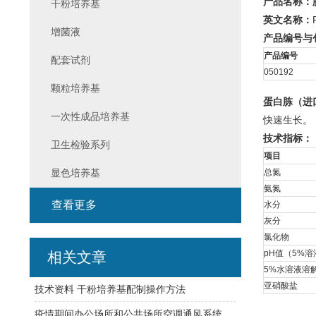
产品名称：
干粉培养基
英文名称：
增菌液
产品编号与
产品编号
配套试剂
050192
颗粒培养基
蛋白胨（进
一次性成品培养基
快速生长。
技术指标：
卫生检验系列
项目
显色培养基
总氮
氨氮
查看更多
水分
灰分
氯化物
pH值（5%溶
相关文章
5%水溶液溶
亚硝酸盐
技术资料 干粉培养基配制操作方法
疫情期间办公场所和公共场所空调通风系统清洗消毒效果检测