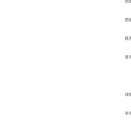
您
您
联
常
详
补