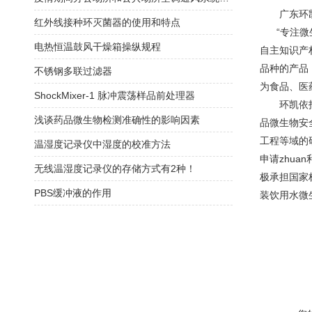
广东环凯微
红外线接种环灭菌器的使用和特点
“专注微生
电热恒温鼓风干燥箱操纵规程
自主知识产
品种的产品
不锈钢多联过滤器
为食品、医药
ShockMixer-1 脉冲震荡样品前处理器
环凯依托广
浅谈药品微生物检测准确性的影响因素
品微生物安
工程等域的
温湿度记录仪中湿度的校准方法
申请zhua
无线温湿度记录仪的存储方式有2种！
极承担国家标
PBS缓冲液的作用
装饮用水微