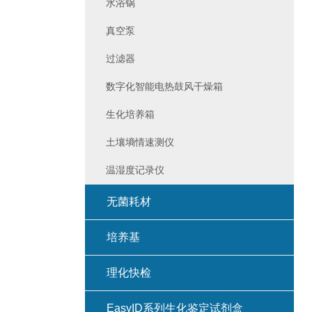
水浴锅
真空泵
过滤器
数字化智能电热鼓风干燥箱
生化培养箱
土壤墒情速测仪
温湿度记录仪
无菌耗材
培养基
理化快检
EasyID系列生化鉴定试剂盒