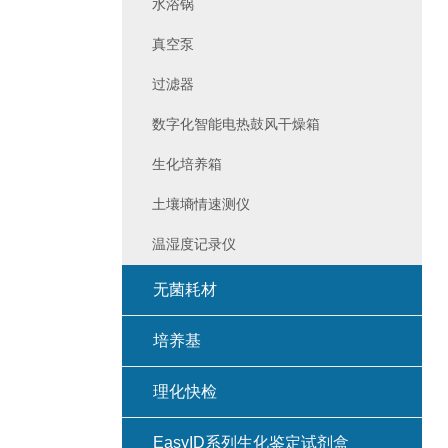
水浴锅
真空泵
过滤器
数字化智能电热鼓风干燥箱
生化培养箱
土壤墒情速测仪
温湿度记录仪
无菌耗材
培养基
理化快检
EasyID系列生化鉴定试剂盒