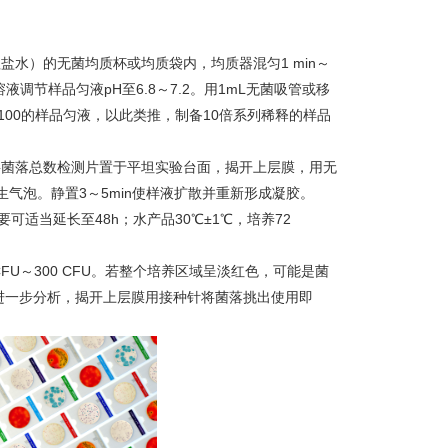
或生理盐水）的无菌均质杯或均质袋内，均质器混匀1 min～
 HCl溶液调节样品匀液pH至6.8～7.2。用1mL无菌吸管或移
1:100的样品匀液，以此类推，制备10倍系列稀释的样品
将菌落总数检测片置于平坦实验台面，揭开上层膜，用无
生气泡。静置3～5min使样液扩散并重新形成凝胶。
要可适当延长至48h；水产品30℃±1℃，培养72
FU～300 CFU。若整个培养区域呈淡红色，可能是菌
进一步分析，揭开上层膜用接种针将菌落挑出使用即