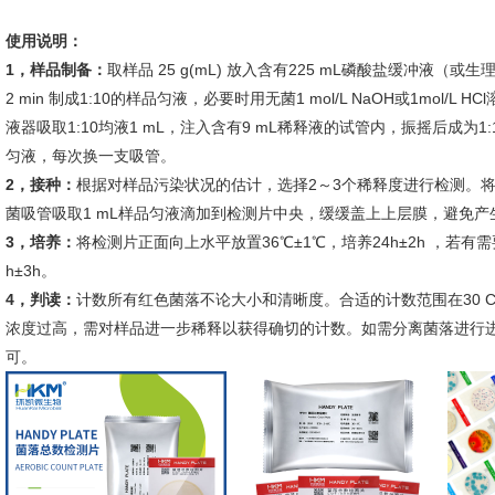
使用说明：
1，样品制备：
取样品 25 g(mL) 放入含有225 mL磷酸盐缓冲液（
2 min 制成1:10的样品匀液，必要时用无菌1 mol/L NaOH或1mol/L
液器吸取1:10均液1 mL，注入含有9 mL稀释液的试管内，振摇后成为
匀液，每次换一支吸管。
2，接种：
根据对样品污染状况的估计，选择2～3个稀释度进行检测。
菌吸管吸取1 mL样品匀液滴加到检测片中央，缓缓盖上上层膜，避免产
3，培养：
将检测片正面向上水平放置36℃±1℃，培养24h±2h ，若有需
h±3h。
4，判读：
计数所有红色菌落不论大小和清晰度。合适的计数范围在30 C
浓度过高，需对样品进一步稀释以获得确切的计数。如需分离菌落进行
可。