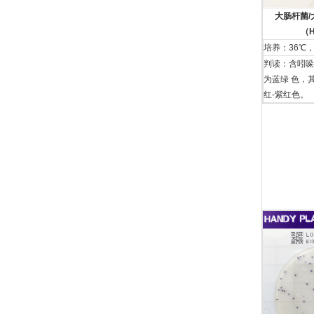
⼤肠杆菌
（H
培养：36℃，
判读：含吲哚
为蓝绿 ⾊，
红-紫红⾊。