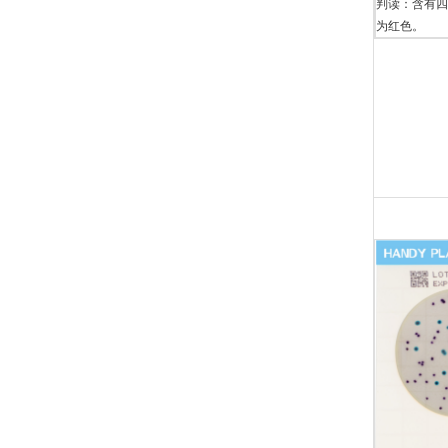
判读：含有四
为红⾊。