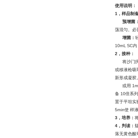
使用说明：
1，样品制
预增菌
荡混匀。必要时用
增菌：
10mL SC内
2，接种：
将沙门氏菌测
或移液枪吸
新形成凝胶
或用 1mL
备 10倍
置于平坦实
5min使 
3，培养：
将
4，判读：
落无黄色酸