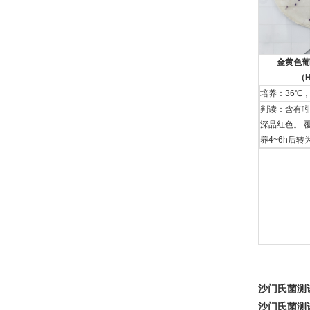
⾦⻩⾊葡
（H
培养：36℃，
判读：含有吲
深品红⾊。 
养4~6h后转
沙门氏菌测
沙门氏菌测