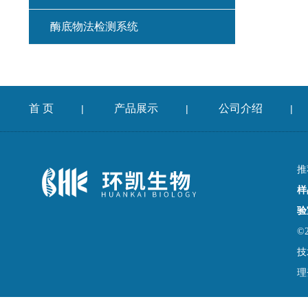
酶底物法检测系统
首 页
产品展示
公司介绍
|
|
|
推
样
验
©
技
理