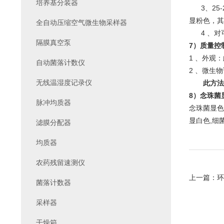
培养基分装器
3、25-
显粉色，其
全自动压缩空气微生物采样器
4 、对可
隔膜真空泵
7）质量控
1 、外观
自动菌落计数仪
2 、微生物
无线温湿度记录仪
此方法
8）念珠菌
脉冲均质器
念珠菌显色
显白色,细
滤膜分配器
均质器
农药残留速测仪
上一篇：
环
菌落计数器
采样器
干燥箱