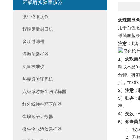
环凯牌实验室仪器
微生物限度仪
念珠菌显色
用于白色念
程控定量封口机
球菌显蓝绿
多联过滤器
注意：
此培
浮游菌采样器
1）念珠菌
流量校准仪
称取本品9
分钟。将加
热穿透验证系统
后，在36
2）注意：
六级浮游微生物采样器
3）贮存：
红外线接种环灭菌器
存。
4）失效：
尘埃粒子计数器
6）念珠菌
微生物气溶胶采样器
1、按国家
2、取样