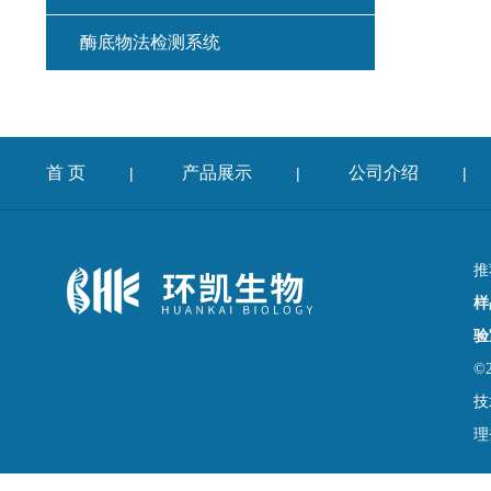
酶底物法检测系统
首 页
产品展示
公司介绍
|
|
|
推
样
验
©
技
理