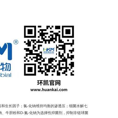
素和生长因子；氯-化钠维持均衡的渗透压；细菌水解七
钠、牛胆粉和D-氮-化钠为选择性抑菌剂，抑制非链球菌