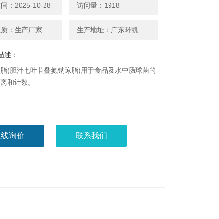
：2025-10-28
访问量：1918
性质：生产厂家
生产地址：广东环凯厂家
描述：
脂(胆汁七叶苷叠氮钠琼脂)用于食品及水中肠球菌的
分离和计数。
在线询价
联系我们