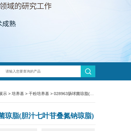
展示
>
培养基
>
干粉培养基
> 028963肠球菌琼脂(胆汁七叶苷叠氮钠琼脂)
菌琼脂(胆汁七叶苷叠氮钠琼脂)