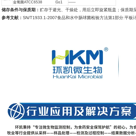
金葡菌ATCC6538
G≤1
——
储存条件与保质期：
贮存于避光、干燥处，用后立即旋紧瓶盖；保质期
参考文献：
SN/T1933.1-2007食品和水中肠球菌检验方法第1部分: