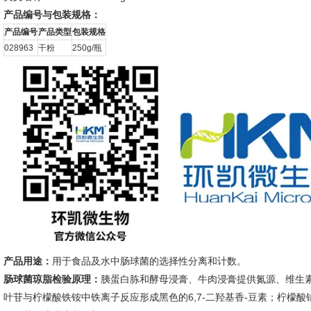
产品编号与包装规格：
产品编号
产品类型
包装规格
028963
干粉
250g/瓶
产品用途：
用于食品及水中肠球菌的选择性分离和计数。
肠球菌琼脂
检验原理：
胰蛋白胨和酵母浸膏、牛肉浸膏提供氮源、维生
叶苷与柠檬酸铁铵中铁离子反应形成黑色的6,7-二羟基香-豆素；柠檬酸