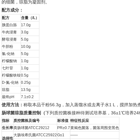
的细菌，琼脂为凝固剂。
配方成分：
配方
含量（/L）
胰蛋白胨
17.0g
牛肉浸膏
3.0g
酵母浸膏
5.0g
牛胆粉
10.0g
氯-化钠
5.0g
柠檬酸钠
1.0g
七叶苷
1.0g
柠檬酸铁铵
0.5g
D-氮-化钠
0.25g
琼脂
13.5g
最终pH
7.1±0.2
使用方法：
称取本品干粉56.3g，加入蒸馏水或去离子水1 L，搅拌加热煮
肠球菌琼脂质量控制（
下列质控菌株接种待测试培养基，36±1℃培养24
指标
质控菌株及编号
标准值
特征性反应
生长率
粪肠球菌ATCC29212
PR≥0.7
黄褐色菌落，菌落周围变黑色
大肠埃希氏菌ATCC25922
G≤1
——
选择性