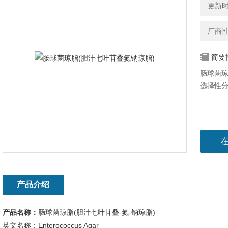
更新时间
厂商
简要
肠球菌琼
选择性
产品介绍
产品名称：
肠球菌琼脂(胆汁七叶苷叠-氮-钠琼脂)
英文名称：Enterococcus Agar