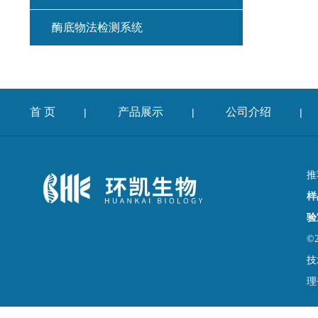
酶底物法检测系统
首 页
产品展示
公司介绍
|
|
|
推
样
验
©
技
理