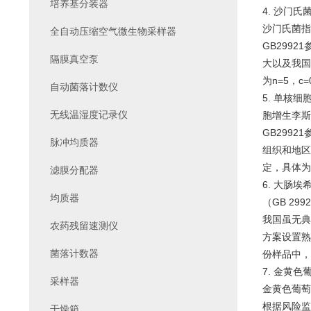
培养基分装器
4. 沙门
沙门氏菌指
全自动压缩空气微生物采样器
GB299
隔膜真空泵
大以及我国
为n=5，
自动菌落计数仪
5. 单核
无线温湿度记录仪
胞增生李斯
GB299
脉冲均质器
组织和地区
定，具体为
滤膜分配器
6. 大肠
均质器
（GB 29
我国虽无典
农药残留速测仪
方案设置熟
菌落计数器
份样品中，
7. 金黄
采样器
金黄色葡萄
根据风险监
干燥箱