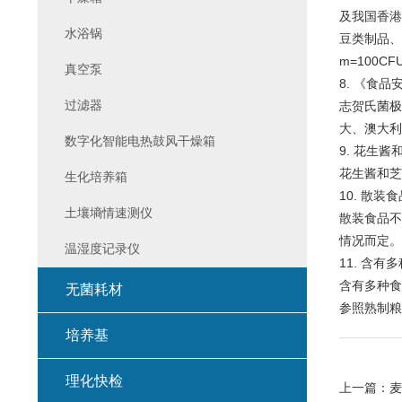
及我国香港
水浴锅
豆类制品、
m=100CFU
真空泵
8. 《食品
过滤器
志贺氏菌极
大、澳大利
数字化智能电热鼓风干燥箱
9. 花生
花生酱和芝
生化培养箱
10. 散
土壤墒情速测仪
散装食品不
情况而定。
温湿度记录仪
11. 含
含有多种食
无菌耗材
参照熟制粮
培养基
理化快检
上一篇：
麦