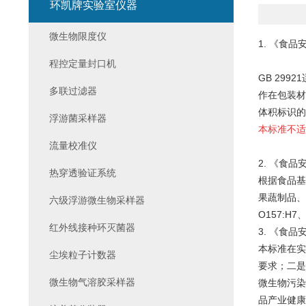
环凯牌实验室仪器
微生物限度仪
1. 《食品
程控定量封口机
GB 29
多联过滤器
作在包装材
体积标识的
浮游菌采样器
本标准不适
流量校准仪
2. 《食品
热穿透验证系统
根据食品基
果蔬制品、
六级浮游微生物采样器
O157:
红外线接种环灭菌器
3. 《食品
本标准在实
尘埃粒子计数器
要求；二是
微生物气溶胶采样器
微生物污染
品产业健康