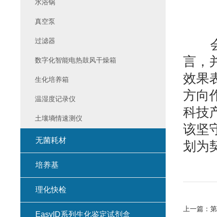
水浴锅
真空泵
过滤器
会议
言，
数字化智能电热鼓风干燥箱
效果
生化培养箱
方向
温湿度记录仪
科技
土壤墒情速测仪
该坚
无菌耗材
划为
培养基
理化快检
上一篇：
第
EasyID系列生化鉴定试剂盒