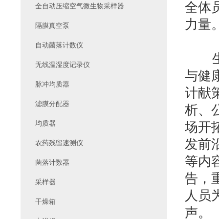
全体
全自动压缩空气微生物采样器
力量
隔膜真空泵
自动菌落计数仪
生化
无线温湿度记录仪
与健
脉冲均质器
计献
滤膜分配器
析、
均质器
场开
发前
农药残留速测仪
等内
菌落计数器
告，
采样器
人员
干燥箱
声。