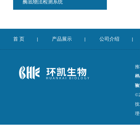
酶底物法检测系统
首 页
产品展示
公司介绍
|
|
|
推
样
验
©
技
理