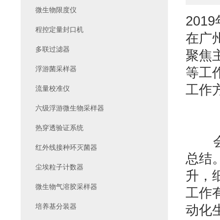
微生物限度仪
20
程控定量封口机
在广
多联过滤器
聚焦
浮游菌采样器
等工
工作
流量校准仪
六级浮游微生物采样器
热穿透验证系统
会议
红外线接种环灭菌器
总结
尘埃粒子计数器
升，
微生物气溶胶采样器
工作
培养基分装器
动化