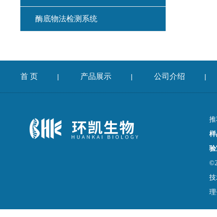
酶底物法检测系统
首 页
产品展示
公司介绍
|
|
|
推
样
验
©
技
理