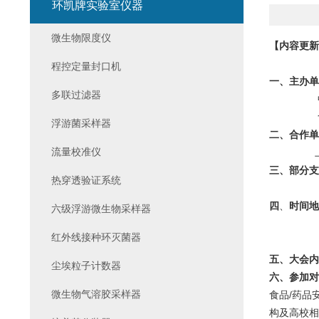
环凯牌实验室仪器
微生物限度仪
【内容更新
程控定量封口机
一、主办
多联过滤器
中国微
食品伙伴
浮游菌采样器
二、合作单
流量校准仪
上海市
三、部分支
热穿透验证系统
四
、
时间地
六级浮游微生物采样器
红外线接种环灭菌器
上海 
五、大会内
尘埃粒子计数器
六、参加对
微生物气溶胶采样器
食品/药品
构及高校相