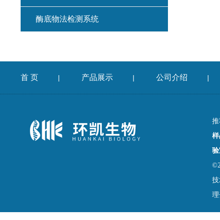
酶底物法检测系统
首 页
产品展示
公司介绍
|
|
|
推
样
验
©
技
理