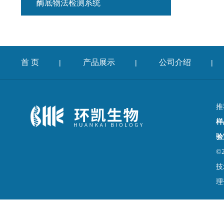
酶底物法检测系统
首 页
产品展示
公司介绍
|
|
|
推
样
验
©
技
理