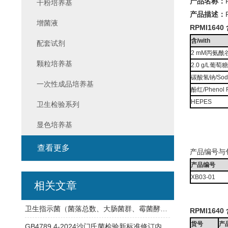
产品名称：
干粉培养基
产品描述：
增菌液
RPMI164
含/with
配套试剂
2 mM丙氨酰谷氨
颗粒培养基
2.0 g/L葡萄糖
碳酸氢钠/Sodiu
一次性成品培养基
酚红/Phenol 
HEPES
卫生检验系列
显色培养基
查看更多
产品编号与
产品编号
XB03-01
相关文章
卫生指示菌（菌落总数、大肠菌群、霉菌酵母总数）快检方案
RPMI164
货号
产
GB4789.4-2024沙门氏菌检验新标准修订内容详解