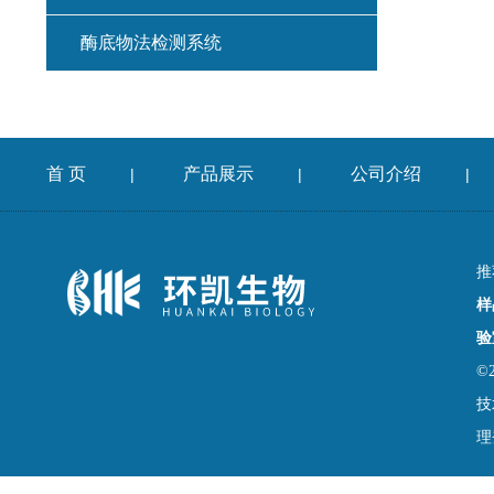
酶底物法检测系统
首 页
产品展示
公司介绍
|
|
|
推
样
验
©
技
理