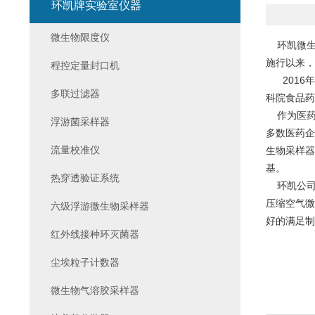
环凯牌实验室仪器
微生物限度仪
环凯微生物
施行以来，
程控定量封口机
2016
年
多联过滤器
科院食品药
作为医药
浮游菌采样器
多数医药企
流量校准仪
生物采样器
基。
热穿透验证系统
环凯公司
压缩空气微
六级浮游微生物采样器
好的满足制
红外线接种环灭菌器
尘埃粒子计数器
微生物气溶胶采样器