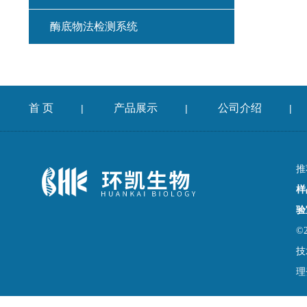
酶底物法检测系统
首 页
产品展示
公司介绍
|
|
|
推
样
验
©
技
理