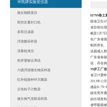
环凯牌实验室仪器
微生物限度仪
H7N9卷土
据
省卫生计
程控定量封口机
省目前出现
多联过滤器
截至1月7
在广东省报
浮游菌采样器
制所所长、
流量校准仪
说易感人群
广东省各级
热穿透验证系统
说，存在病
39岁工厂
六级浮游微生物采样器
省卫计委昨
红外线接种环灭菌器
2013年
感染H 7N
尘埃粒子计数器
据东莞市通
微生物气溶胶采样器
始出现发热
者呼吸困难