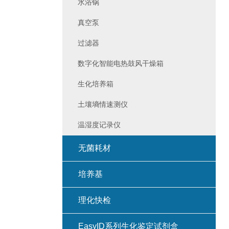
水浴锅
真空泵
过滤器
数字化智能电热鼓风干燥箱
生化培养箱
土壤墒情速测仪
温湿度记录仪
无菌耗材
培养基
理化快检
EasyID系列生化鉴定试剂盒