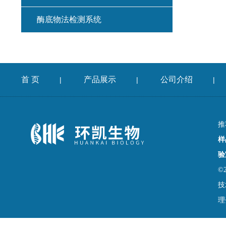
酶底物法检测系统
首 页
产品展示
公司介绍
|
|
|
推
样
验
©
技
理