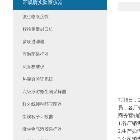
环凯牌实验室仪器
微生物限度仪
程控定量封口机
多联过滤器
浮游菌采样器
流量校准仪
热穿透验证系统
六级浮游微生物采样器
7
月
6
日，
红外线接种环灭菌器
员，各厂
商务营销
尘埃粒子计数器
1.
各厂销
微生物气溶胶采样器
2.
生产如
3.
公司销