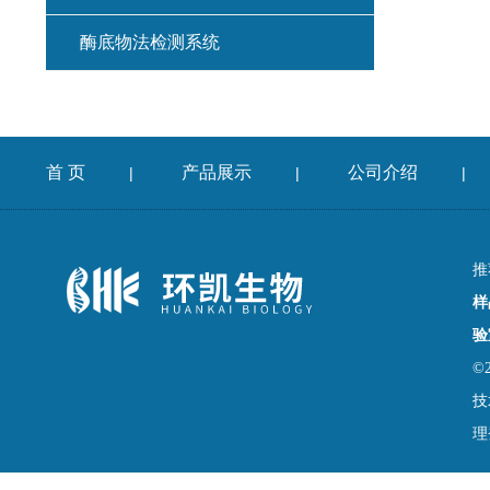
酶底物法检测系统
首 页
产品展示
公司介绍
|
|
|
推
样
验
©
技
理