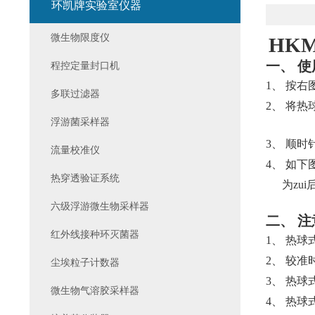
环凯牌实验室仪器
微生物限度仪
HK
一、
使
程控定量封口机
1、
按右
多联过滤器
2、
将热
浮游菌采样器
3、
顺时
流量校准仪
4、
如下
热穿透验证系统
为zu
六级浮游微生物采样器
二、
注
红外线接种环灭菌器
1、
热球
2、
较准
尘埃粒子计数器
3、
热球
微生物气溶胶采样器
4、
热球