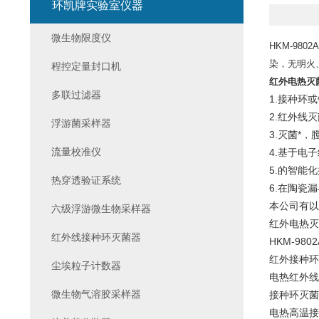
环凯牌实验室仪器
微生物限度仪
HKM-9802
染，无明火
程控定量封口机
红外电热灭
多联过滤器
1.接种环
2.红外
浮游菌采样器
3.灭菌*
流量校准仪
4.基于电
5.的智
热穿透验证系统
6.在陶瓷
本公司有以
六级浮游微生物采样器
红外电热灭
红外线接种环灭菌器
HKM-98
红外接种环
尘埃粒子计数器
电热红外线
微生物气溶胶采样器
接种环灭菌
电热高温接