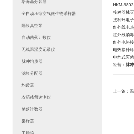
培养基分装器
HKM-98
接种器械灭
全自动压缩空气微生物采样器
接种环电子
隔膜真空泵
红外线电热
红外线消毒
自动菌落计数仪
红外电热接
无线温湿度记录仪
电热接种环
电灼式灭菌
脉冲均质器
经营：
脉冲
滤膜分配器
均质器
上一篇：
温
农药残留速测仪
菌落计数器
采样器
干燥箱