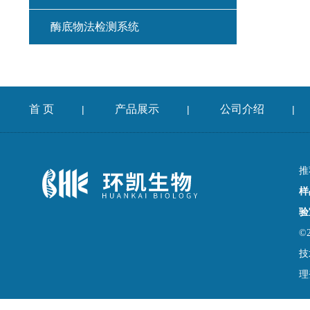
酶底物法检测系统
首 页
产品展示
公司介绍
|
|
|
推
样
验
©
技
理