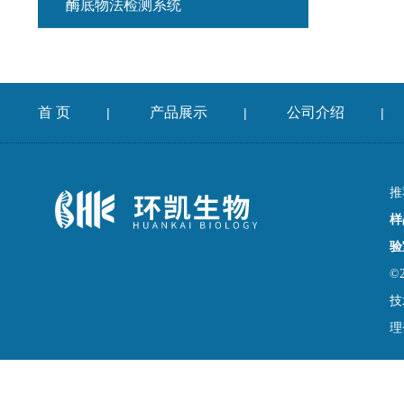
酶底物法检测系统
首 页
产品展示
公司介绍
|
|
|
推
样
验
©
技
理