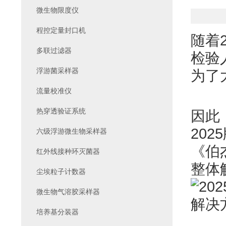
微生物限度仪
程控定量封口机
随着
多联过滤器
检验
浮游菌采样器
为了
流量校准仪
热穿透验证系统
因此
20
六级浮游微生物采样器
《
伯
红外线接种环灭菌器
整体
尘埃粒子计数器
微生物气溶胶采样器
培养基分装器