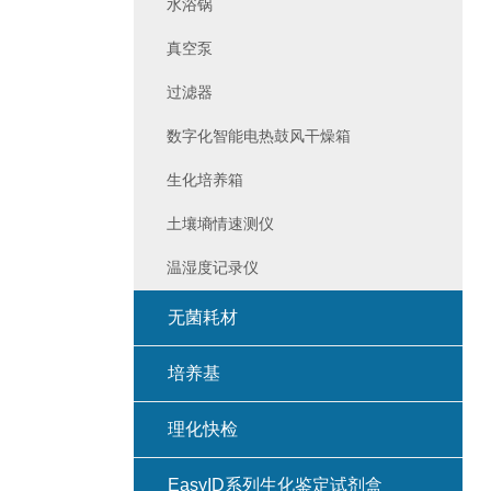
水浴锅
真空泵
过滤器
数字化智能电热鼓风干燥箱
生化培养箱
土壤墒情速测仪
温湿度记录仪
无菌耗材
培养基
理化快检
EasyID系列生化鉴定试剂盒