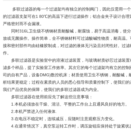
多联过滤器的每一个过滤架均有独立的控制阀门，因此仅需用一个
的过滤器支架可在1 80℃的高温下进行过滤操作；铝合金夹子设计合
严格密封而不会漏液。
同时316L卫生级不锈钢材质耐酸碱，耐腐蚀，易于高温消毒，使分
放或无菌操作。操作简单，全不锈钢材料可过滤酸碱性物质，耐高温。
接和密封部件均由硅橡胶制成，对过滤的液体无污染且封闭性好。过滤
作。
多联过滤器是实验室中的溶液过滤装置，与玻璃材质砂芯过滤装置相
滤多个样品，提了实验室工作效率。其次它的每个过滤架均有立的控制
司的自有产品，设备DMG)数控机床；材质使用卫生不锈钢，耐酸碱，
析结果更稳定；过程在素质的人员的悉心指导和质量控制下，使我们的
我们产品优良的保障，使我们的多联过滤器成为内业。
多联过滤器在使用前应先了解这些注意事项：
1.本机必须放在干燥、清洁、平整的工作台上且通风良好的地方。
2.本机严禁进入任何液体.
3.在电压不稳定时，连续减压，应随时注意观察压力变化。
4.在通常情况下，真空泵运转工作时，调压旋钮应保持处于旋紧状