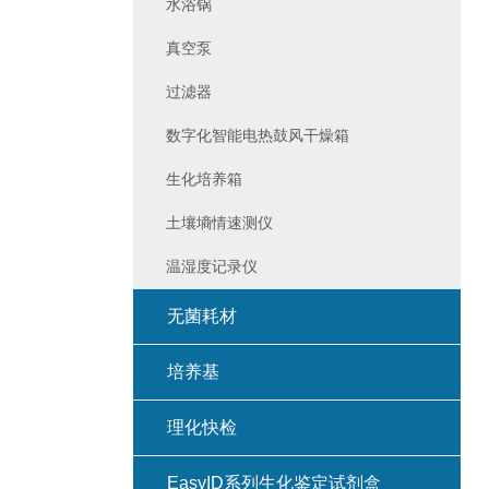
水浴锅
真空泵
过滤器
数字化智能电热鼓风干燥箱
生化培养箱
土壤墒情速测仪
温湿度记录仪
无菌耗材
培养基
理化快检
EasyID系列生化鉴定试剂盒