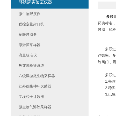
环凯牌实验室仪器
微生物限度仪
多联
药典标准，
程控定量封口机
过滤，如样
多联过滤器
浮游菌采样器
多联过滤
流量校准仪
作效率。多
制阀门，因
热穿透验证系统
多联过滤
六级浮游微生物采样器
1.每路
红外线接种环灭菌器
2.稳固
3.已氧
尘埃粒子计数器
微生物气溶胶采样器