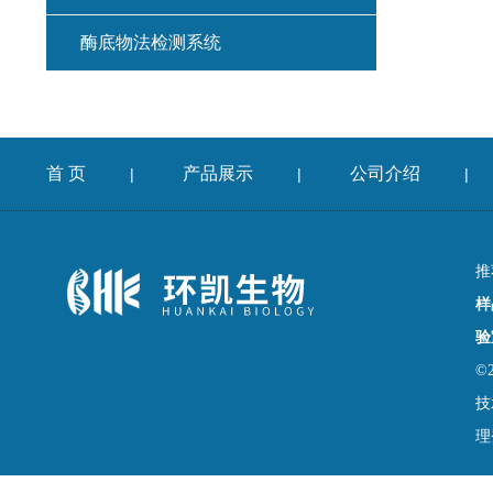
酶底物法检测系统
首 页
产品展示
公司介绍
|
|
|
推
样
验
©
技
理