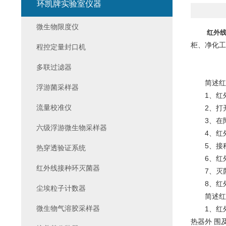
环凯牌实验室仪器
微生物限度仪
红外
柜、净化工
程控定量封口机
多联过滤器
简述红外
浮游菌采样器
1、红外线
流量校准仪
2、打开开
3、在陶
六级浮游微生物采样器
4、红外线
5、接种
热穿透验证系统
6、红外
红外线接种环灭菌器
7、灭菌*
8、红外线
尘埃粒子计数器
简述红外
微生物气溶胶采样器
1、红外
热器外 围