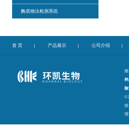
酶底物法检测系统
首 页
产品展示
公司介绍
|
|
|
推
样
验
©
技
理