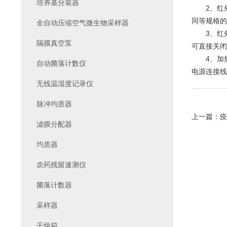
培养基分装器
2、红外
同等规格的
全自动压缩空气微生物采样器
3、红外
隔膜真空泵
可直接关闭
4、加热
自动菌落计数仪
电源连接线
无线温湿度记录仪
脉冲均质器
上一篇：
疫
滤膜分配器
均质器
农药残留速测仪
菌落计数器
采样器
干燥箱