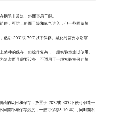
保存期限非常短，斜面容易干裂。
法简便，可防止斜面干燥和氧气进入，但一些固氮菌、
然后-20℃或-70℃以下保存。融化时需要水浴溶
以上菌种的保存，但操作复杂，一般实验室难以使用。
较为复杂而且需要设备，不适用于一般实验室保存菌
的吸附和保存，放置于-20℃或-80℃下便可创造干
同菌种与保存温度，一般可保存3-10 年）, 同时菌种