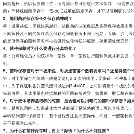
间就越长，所以从原理上讲，所有菌种都可用这种方法保存， 但需要
菌）等特殊细菌保存时，需-80℃或更低温度保存，才可以做到更长期
3
、能用菌种保存管长久保存菌株吗？
答：温度越低，保藏效果越好。从目前的试验数据及实际保存效果来看，-20
不同菌种及不同的保存温度保存时间会有所不同（例如：大肠、沙门等常
的是所保存的菌种需每年抽检进行生化特征的鉴定，确定菌株无变异。
4
、菌种保藏时为什么要进行分离纯化？
答：分离纯化后才能获得单一菌株，单一菌株进行菌种保藏才有意义，
则。
5
、菌种保存管对于平板来说，对挑选菌落个数有要求吗？还是将整个
答：对于要保存的细菌一般是要进行2-3 次的纯化，要保证一个平板
中，为了保证制备的菌悬液可以达到3-4MCF，是可以将整个平板的
板就够用，具体用量也根据菌种的不同有所差异，如霉菌、酵母菌在保
6
、对于液体培养基培养的纯菌，是否也可以用咱们的菌种保存管？如
答：是可以用的，如果液体培养基能保证是纯菌的话，可以直接离心，
再转移到菌种保存管中，整个过程要注意无菌操作。不过，一般菌种保
是不易观察出来的。
7
、为什么在菌种保存时，要上下颠倒？为什么不能旋摇？