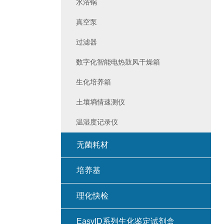
水浴锅
真空泵
过滤器
数字化智能电热鼓风干燥箱
生化培养箱
土壤墒情速测仪
温湿度记录仪
无菌耗材
培养基
理化快检
EasyID系列生化鉴定试剂盒