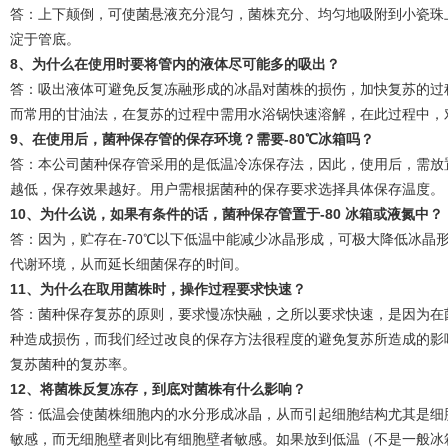
答：上下颠倒，可使菌悬液充分混匀，菌株充分、均匀地吸附到小瓷珠
淀于管底。
8
、为什么在使用时要将管内的液体尽可能多的吸出？
答：吸出液体可避免反复冻融形成的冰晶对菌株的损伤，加快复苏的过
而常用的甘油法，在复苏的过程中需用水浴锅快速溶解，在此过程中，
9
、在使用后，菌种保存管的保存环境？需要
-80
℃
冰箱吗？
答：本公司菌种保存管采用的是低温冷冻保存法，因此，使用后，需放置低
越低，保存效果越好。用户需根据菌种的保存要求选择具体保存温度。
10
、为什么说，如果有条件的话，菌种保存管置于
-80
冰箱或液氮中？
答：因为，贮存在-70℃以下低温中能减少冰晶形成，可极大降低冰晶
代谢环境，从而延长细菌保存的时间。
11
、为什么在取用菌株时，操作过程要求快速？
答：菌种保存复苏的原则，要求慢冻快融，之所以要求快速，是因为在菌
种造成损伤，而我们经过改良的保存方法很程度的避免复苏所造成的影
复苏菌种的复苏率。
12
、将菌株反复冻存，到底对菌株有什么影响？
答：低温会使菌株细胞内的水分形成冰晶，从而引起细胞结构尤其是细
敏感，而无细胞壁者则比有细胞壁者敏感。如果放到低温（不是一般冰