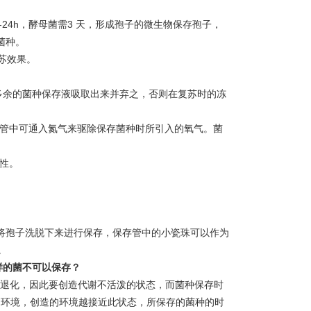
8-24h，酵母菌需3 天，形成孢子的微生物保存孢子，
菌种。
复苏效果。
多余的菌种保存液吸取出来并弃之，否则在复苏时的冻
存管中可通入氮气来驱除保存菌种时所引入的氧气。菌
性。
天将孢子洗脱下来进行保存，保存管中的小瓷珠可以作为
。
样的菌不可以保存？
种退化，因此要创造代谢不活泼的状态，而菌种保存时
的环境，创造的环境越接近此状态，所保存的菌种的时