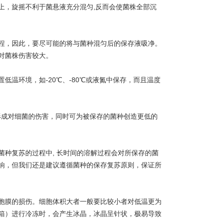
上，旋摇不利于菌悬液充分混匀,反而会使菌株全部沉
程，因此，要尽可能的将与菌种混匀后的保存液吸净。
对菌株伤害较大。
温环境，如-20℃、-80℃或液氮中保存，而且温度
形成对细菌的伤害，同时可为被保存的菌种创造更低的
种复苏的过程中, 长时间的溶解过程会对所保存的菌
响，但我们还是建议遵循菌种的保存复苏原则，保证所
胞膜的损伤。细胞体积大者一般要比较小者对低温更为
箱）进行冷冻时，会产生冰晶，冰晶呈针状，极易导致