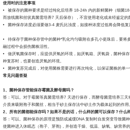
使用时的注意事项
• 被保存的菌种要求是经过纯化后培养 18-24h 内的新鲜菌种（细菌1
而放线菌和丝状真菌需培养7 天后保存），不宜使用老化或未经鉴定的
• 菌种保存浓度必须要做3-4 麦氏比浊度，如接种浓度过低将会降低
• 待保存于菌种保存管中的菌种*乳化均匀吸附在多孔小瓷珠后，要将
融过程中会损伤菌株活性。
• 做厌氧菌保存时，应提供厌氧的环境，如厌氧箱、厌氧袋，菌种保
种复苏时，也要创造厌氧的环境。
• 菌种复苏完成后，对使用菌株需要进行再次纯化，以保证菌株的单一
常见问题答疑
1
、
菌种保存管能保存霉菌及酵母菌吗？
答：可以。对于霉菌等真菌需培养7 天进行保存，而酵母菌需培养三
介质来吸附孢子和菌丝，相当于砂土保存法中砂土作为载体起到的作用
2
、所有的菌都能保存吗？如果不是的话，什么样的菌可以保存？什么
答：可以。菌种保存的原理是预防或减缓DNA 复制时自发突变导致菌
使菌种进入休眠态（孢子、芽孢)，并创造干燥、低温、缺氧、缺营养