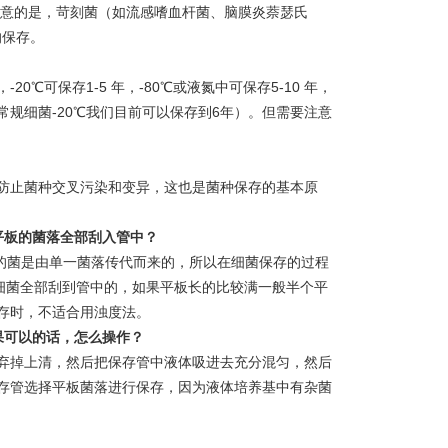
注意的是，苛刻菌（如流感嗜血杆菌、脑膜炎萘瑟氏
的保存。
℃可保存1-5 年，-80℃或液氮中可保存5-10 年，
规细菌-20℃我们目前可以保存到6年）。但需要注意
防止菌种交叉污染和变异，这也是菌种保存的基本原
平板的菌落全部刮入管中？
上的菌是由单一菌落传代而来的，所以在细菌保存的过程
的细菌全部刮到管中的，如果平板长的比较满一般半个平
存时，不适合用浊度法。
果可以的话，
怎么操作？
弃掉上清，然后把保存管中液体吸进去充分混匀，然后
存管选择平板菌落进行保存，因为液体培养基中有杂菌