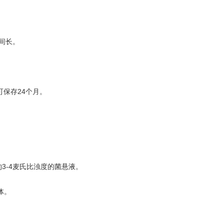
间长。
可保存24个月。
3-4麦氏比浊度的菌悬液。
体。