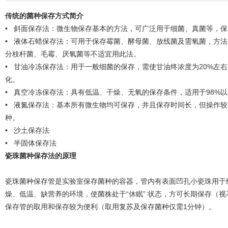
传统的菌种保存方式简介
• 斜面保存法：微生物保存基本的方法，可广泛用于细菌、真菌等，
• 液体石蜡保存法：可用于保存霉菌、酵母菌、放线菌及需氧菌，方
分枝杆菌、毛霉、厌氧菌等不适宜用此法。
• 甘油冷冻保存法：用于一般细菌的保存，需使甘油终浓度为20%左右，
化。
• 真空冷冻保存法：具有低温、干燥、无氧的保存条件，适用于98%
• 液氮保存法：基本所有微生物均可保存，并且保存时间长，但操作
种。
• 沙土保存法
• 半固体保存法
瓷珠菌种保存法的原理
瓷珠菌种保存管是实验室保存菌种的容器，管内有表面凹孔小瓷珠用于细菌
燥、低温、缺营养的环境，使菌株处于“休眠” 状态，方可长期保存（视不
保存管的取用和保存较为便利（取用复苏及保存菌种仅需1分钟）。