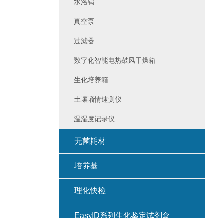
水浴锅
真空泵
过滤器
数字化智能电热鼓风干燥箱
生化培养箱
土壤墒情速测仪
温湿度记录仪
无菌耗材
培养基
理化快检
EasyID系列生化鉴定试剂盒