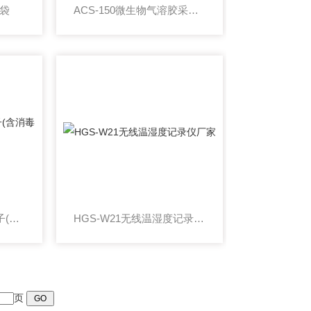
样袋
ACS-150微生物气溶胶采样器
196711000物表采样拭子(含消毒剂中和剂采集转运拭子)
HGS-W21无线温湿度记录仪厂家
页