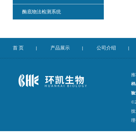
酶底物法检测系统
首 页
产品展示
公司介绍
|
|
|
推
样
验
©
技
理