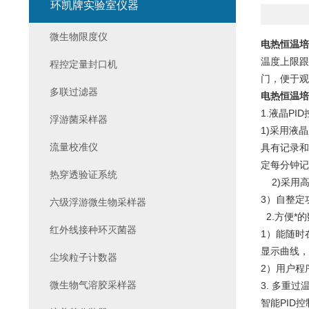
环凯牌实验室仪器
微生物限度仪
电热恒温培
温度上限跟
程控定量封口机
门，便于观
多联过滤器
电热恒温培
1.液晶PI
浮游菌采样器
1)采用液
流量校准仪
具有记录和
定每分钟记
热穿透验证系统
2)采用高
3）自整定
六级浮游微生物采样器
2.方便*
红外线接种环灭菌器
1）能随时
显示曲线，
尘埃粒子计数器
2）用户程
微生物气溶胶采样器
3. 多重过
智能PID