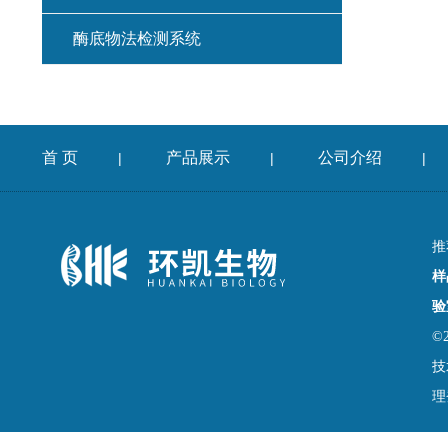
酶底物法检测系统
首 页
产品展示
公司介绍
|
|
|
推
样
验
©
技
理