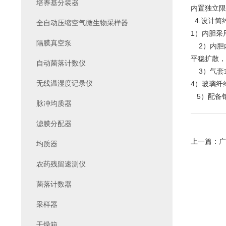
培养基分装器
内置独立限
4.设计简
全自动压缩空气微生物采样器
1）内胆采
隔膜真空泵
2）内胆
平稳扩散，
自动菌落计数仪
3）气套
无线温湿度记录仪
4）玻璃纤
5）配备
脉冲均质器
滤膜分配器
上一篇：
广
均质器
农药残留速测仪
菌落计数器
采样器
干燥箱