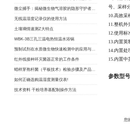
号、采样
微尘捕手：揭秘微生物气溶胶的隐形守护者——高精度采样器探秘
10.高效
无线温湿度记录仪的使用方法
11.整机
土壤墒情速测Z大特点
12.使用标
WBK-3B三孔三温电热恒温水浴锅
13.内置
预制试剂在水质微生物快速检测中的应用与方法验证指南
14.内置
15.内置
红外线接种环灭菌器正常的工作条件
蜡样芽孢杆菌（平板技术）检验步骤及产品信息
参数型
如何正确选购温湿度测量仪表!
技术资料 干粉培养基配制操作方法
您