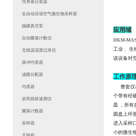
培养基分装器
全自动压缩空气微生物采样器
隔膜真空泵
应用域
自动菌落计数仪
HKM-M
工业 、生
无线温湿度记录仪
该设备对
脉冲均质器
滤膜分配器
工作原
均质器
整套仪器
个带有经
农药残留速测仪
皿 ，所
菌落计数器
圆盘上环形
采样器
进入采样口
小的微生
干燥箱