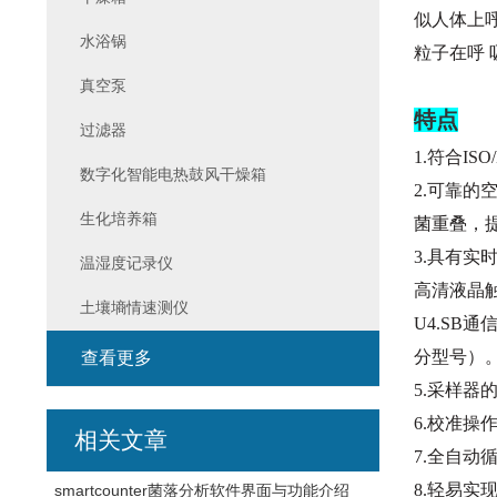
似人体上
水浴锅
粒子在呼
真空泵
特点
过滤器
1.符合ISO
数字化智能电热鼓风干燥箱
2.可靠的
生化培养箱
菌重叠，
3.具有实
温湿度记录仪
高清液晶
土壤墒情速测仪
U4.SB
通信
分型号）
查看更多
5.采样
6.校准操
相关文章
7.全自动
8.轻易实
smartcounter菌落分析软件界面与功能介绍